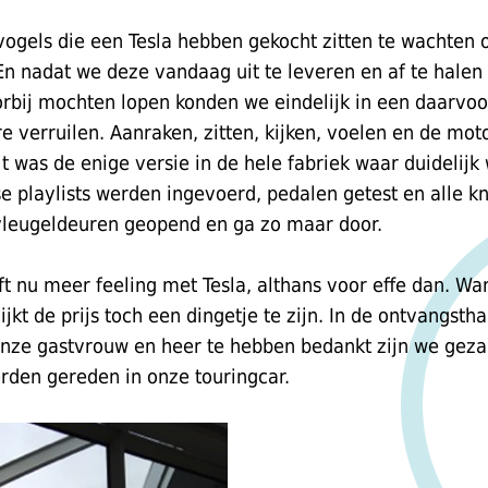
ogels die een Tesla hebben gekocht zitten te wachten
En nadat we deze vandaag uit te leveren en af te halen
oorbij mochten lopen konden we eindelijk in een daarvo
re verruilen. Aanraken, zitten, kijken, voelen en de m
t was de enige versie in de hele fabriek waar duidelijk
 playlists werden ingevoerd, pedalen getest en alle kn
vleugeldeuren geopend en ga zo maar door.
 nu meer feeling met Tesla, althans voor effe dan. W
jkt de prijs toch een dingetje te zijn. In de ontvangsth
nze gastvrouw en heer te hebben bedankt zijn we geza
rden gereden in onze touringcar.