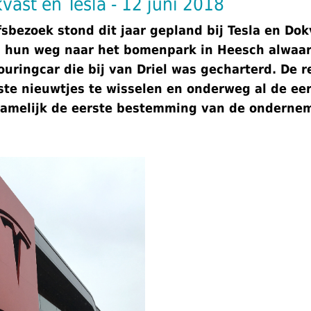
ast en Tesla - 12 juni 2018
jfsbezoek stond dit jaar gepland bij Tesla en Do
n hun weg naar het bomenpark in Heesch alwaar
uringcar die bij van Driel was gecharterd. De re
te nieuwtjes te wisselen en onderweg al de eer
namelijk de eerste bestemming van de ondernem