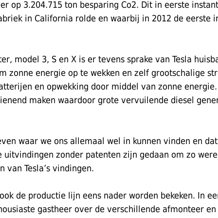
ller op 3.204.715 ton besparing Co2. Dit in eerste instan
fabriek in California rolde en waarbij in 2012 de eerste
er, model 3, S en X is er tevens sprake van Tesla huisba
m zonne energie op te wekken en zelf grootschalige s
atterijen en opwekking door middel van zonne energie.
zienend maken waardoor grote vervuilende diesel gene
reven waar we ons allemaal wel in kunnen vinden en da
e uitvindingen zonder patenten zijn gedaan om zo were
n van Tesla’s vindingen.
ok de productie lijn eens nader worden bekeken. In een
ousiaste gastheer over de verschillende afmonteer en t