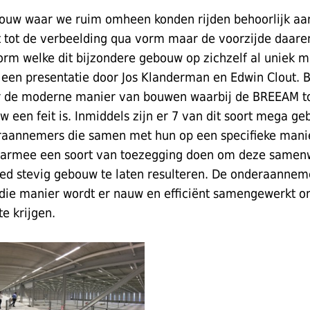
 bouw waar we ruim omheen konden rijden behoorlijk aa
et tot de verbeelding qua vorm maar de voorzijde daare
orm welke dit bijzondere gebouw op zichzelf al uniek 
een presentatie door Jos Klanderman en Edwin Clout. B
 de moderne manier van bouwen waarbij de BREEAM t
w een feit is. Inmiddels zijn er 7 van dit soort mega 
raannemers die samen met hun op een specifieke mani
armee een soort van toezegging doen om deze samenwe
goed stevig gebouw te laten resulteren. De onderaannem
 die manier wordt er nauw en efficiënt samengewerkt o
e krijgen.