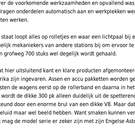
 over de voorkomende werkzaamheden en opvallend was ho
 dragen onderdelen automatisch aan en werkplekken we
aten werken.
staat loopt alles op rolletjes en waar een lichtpaal bij
elijk mekaniekers van andere stations bij om ervoor te
n grofweg 700 stuks wel degelijk wordt gehaald.
at hier uitsluitend kant en klare producten afgemontee
rika zijn ingevaren. Assen en accu pakketten worden 
esten de wagens eerst op de rollerband en daarna in he
 wordt de dikke 300 pk alleen duidelijk uit de spetteren
teund door een enorme brul van een dikke V8. Maar da
geluid maar wel beeld hebben. Want smaken kunnen ver
mag de model serie er zeker zijn met zijn Engelse Ast