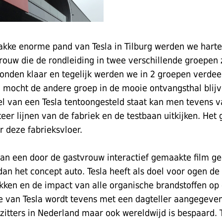
akke enorme pand van Tesla in Tilburg werden we harte
rouw die de rondleiding in twee verschillende groepen
onden klaar en tegelijk werden we in 2 groepen verdeel
g mocht de andere groep in de mooie ontvangsthal blijv
el van een Tesla tentoongesteld staat kan men tevens v
er lijnen van de fabriek en de testbaan uitkijken. Het
 deze fabrieksvloer.
van een door de gastvrouw interactief gemaakte film g
dan het concept auto. Tesla heeft als doel voor ogen d
kken en de impact van alle organische brandstoffen op 
e van Tesla wordt tevens met een dagteller aangegeve
zitters in Nederland maar ook wereldwijd is bespaard. T